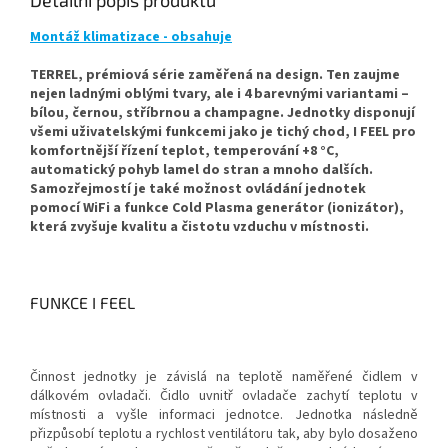
Detailní popis produktu
Montáž klimatizace - obsahuje
TERREL, prémiová série zaměřená na design. Ten zaujme
nejen ladnými oblými tvary, ale i 4 barevnými variantami –
bílou, černou, stříbrnou a champagne. Jednotky disponují
všemi uživatelskými funkcemi jako je tichý chod, I FEEL pro
komfortnější řízení teplot, temperování +8 °C,
automatický pohyb lamel do stran a mnoho dalších.
Samozřejmostí je také možnost ovládání jednotek
pomocí WiFi a funkce Cold Plasma generátor (ionizátor),
která zvyšuje kvalitu a čistotu vzduchu v místnosti.
FUNKCE I FEEL
Činnost jednotky je závislá na teplotě naměřené čidlem v
dálkovém ovladači. Čidlo uvnitř ovladače zachytí teplotu v
místnosti a vyšle informaci jednotce. Jednotka následně
přizpůsobí teplotu a rychlost ventilátoru tak, aby bylo dosaženo