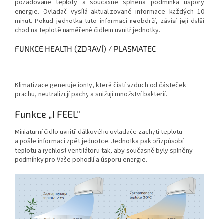
požadované teploty a současně splněna podmínka úspory
energie. Ovladač vysílá aktualizované informace každých 10
minut. Pokud jednotka tuto informaci neobdrží, závisí její další
chod na teplotě naměřené čidlem uvnitř jednotky.
FUNKCE HEALTH (ZDRAVÍ) / PLASMATEC
Klimatizace generuje ionty, které čistí vzduch od částeček
prachu, neutralizují pachy a snižují množství bakterií.
Funkce „I FEEL"
Miniaturní čidlo uvnitř dálkového ovladače zachytí teplotu
a pošle informaci zpět jednotce. Jednotka pak přizpůsobí
teplotu a rychlost ventilátoru tak, aby současně byly splněny
podmínky pro Vaše pohodlí a úsporu energie.