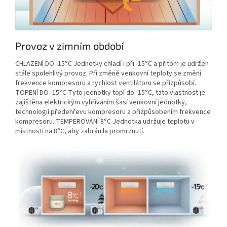
Provoz v zimním období
CHLAZENÍ DO -15°C Jednotky chladí i při -15°C a přitom je udržen
stále spolehlivý provoz. Při změně venkovní teploty se změní
frekvence kompresoru a rychlost ventilátoru se přizpůsobí.
TOPENÍ DO -15°C Tyto jednotky topí do -15°C, tato vlastnost je
zajištěna elektrickým vyhříváním šasí venkovní jednotky,
technologií předehřevu kompresoru a přizpůsobením frekvence
kompresoru. TEMPEROVÁNÍ 8°C Jednotka udržuje teplotu v
místnosti na 8°C, aby zabránila promrznutí.