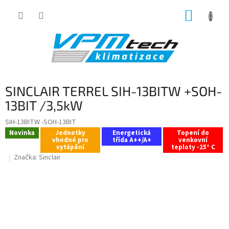
Přejít
NÁKUP
na
obsah
KOŠÍK
SINCLAIR TERREL SIH-13BITW +SOH-
13BIT /3,5kW
SIH-13BITW -SOH-13BIT
Novinka
Jednotky
Energetická
Topení do
vhodné pro
třída A++/A+
venkovní
vytápění
teploty -25° C
Značka:
Sinclair