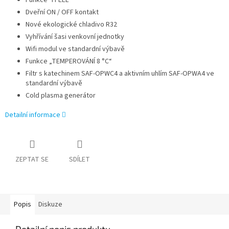
Funkce "I FEEL"
Dveřní ON / OFF kontakt
Nové ekologické chladivo R32
Vyhřívání šasi venkovní jednotky
Wifi modul ve standardní výbavě
Funkce „TEMPEROVÁNÍ 8 °C“
Filtr s katechinem SAF-OPWC4 a aktivním uhlím SAF-OPWA4 ve
standardní výbavě
Cold plasma generátor
Detailní informace
ZEPTAT SE
SDÍLET
Popis
Diskuze