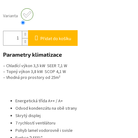
Varianta
Přidat do košíku
Parametry klimatizace
– Chladící výkon 3,5 kW
SEER 7,1 W
– Topný výkon 3,8 kW SCOP 4,1 W
– Vhodná pro prostory od 25m²
Energetická třída A++ / A+
Odvod kondenzátu na obě strany
Skrytý displej
7 rychlostí ventilátoru
Pohyb lamel vodorovně i svisle