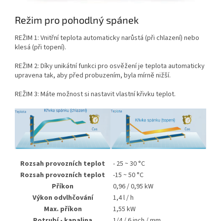
Režim pro pohodlný spánek
REŽIM 1: Vnitřní teplota automaticky narůstá (při chlazení) nebo
klesá (při topení).
REŽIM 2: Díky unikátní funkci pro osvěžení je teplota automaticky
upravena tak, aby před probuzením, byla mírně nižší.
REŽIM 3: Máte možnost si nastavit vlastní křivku teplot.
Rozsah provozních teplot
- 25 ~ 30 °C
Rozsah provozních teplot
-15 ~ 50 °C
Příkon
0,96 / 0,95 kW
Výkon odvlhčování
1,4 l / h
Max. příkon
1,55 kW
Potrubí - kapalina
1/4 / 6 inch / mm