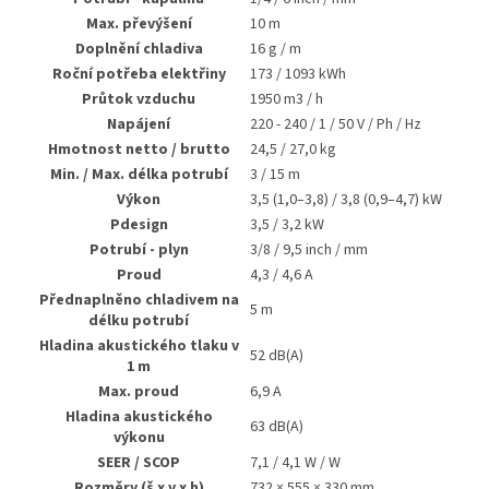
Max. převýšení
10 m
Doplnění chladiva
16 g / m
Roční potřeba elektřiny
173 / 1093 kWh
Průtok vzduchu
1950 m3 / h
Napájení
220 - 240 / 1 / 50 V / Ph / Hz
Hmotnost netto / brutto
24,5 / 27,0 kg
Min. / Max. délka potrubí
3 / 15 m
Výkon
3,5 (1,0–3,8) / 3,8 (0,9–4,7) kW
Pdesign
3,5 / 3,2 kW
Potrubí - plyn
3/8 / 9,5 inch / mm
Proud
4,3 / 4,6 A
Přednaplněno chladivem na
5 m
délku potrubí
Hladina akustického tlaku v
52 dB(A)
1 m
Max. proud
6,9 A
Hladina akustického
63 dB(A)
výkonu
SEER / SCOP
7,1 / 4,1 W / W
Rozměry (š x v x h)
732 × 555 × 330 mm