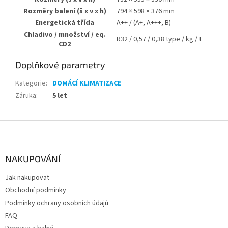
Rozměry balení (š x v x h)
794 × 598 × 376 mm
Energetická třída
A++ / (A+, A+++, B) -
Chladivo / množství / eq.
R32 / 0,57 / 0,38 type / kg / t
CO2
Doplňkové parametry
Kategorie
:
DOMÁCÍ KLIMATIZACE
Záruka
:
5 let
Z
á
p
a
NAKUPOVÁNÍ
t
Jak nakupovat
í
Obchodní podmínky
Podmínky ochrany osobních údajů
FAQ