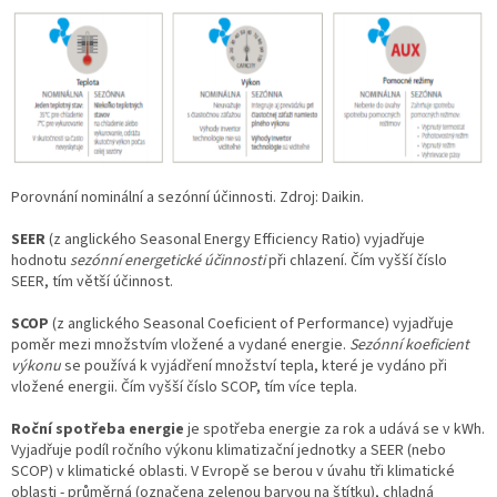
Porovnání nominální a sezónní účinnosti. Zdroj: Daikin.
SEER
(z anglického Seasonal Energy Efficiency Ratio) vyjadřuje
hodnotu
sezónní energetické účinnosti
při chlazení. Čím vyšší číslo
SEER, tím větší účinnost.
SCOP
(z anglického Seasonal Coeficient of Performance) vyjadřuje
poměr mezi množstvím vložené a vydané energie.
Sezónní koeficient
výkonu
se používá k vyjádření množství tepla, které je vydáno při
vložené energii. Čím vyšší číslo SCOP, tím více tepla.
Roční spotřeba energie
je spotřeba energie za rok a udává se v kWh.
Vyjadřuje podíl ročního výkonu klimatizační jednotky a SEER (nebo
SCOP) v klimatické oblasti. V Evropě se berou v úvahu tři klimatické
oblasti - průměrná (označena zelenou barvou na štítku), chladná