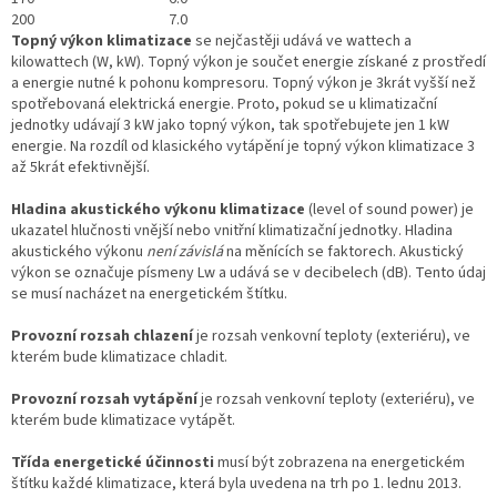
200
7.0
Topný výkon klimatizace
se nejčastěji udává ve wattech a
kilowattech (W, kW). Topný výkon je součet energie získané z prostředí
a energie nutné k pohonu kompresoru. Topný výkon je 3krát vyšší než
spotřebovaná elektrická energie. Proto, pokud se u klimatizační
jednotky udávají 3 kW jako topný výkon, tak spotřebujete jen 1 kW
energie. Na rozdíl od klasického vytápění je topný výkon klimatizace 3
až 5krát efektivnější.
Hladina akustického výkonu klimatizace
(level of sound power) je
ukazatel hlučnosti vnější nebo vnitřní klimatizační jednotky. Hladina
akustického výkonu
není závislá
na měnících se faktorech. Akustický
výkon se označuje písmeny Lw a udává se v decibelech (dB). Tento údaj
se musí nacházet na energetickém štítku.
Provozní rozsah chlazení
je rozsah venkovní teploty (exteriéru), ve
kterém bude klimatizace chladit.
Provozní rozsah vytápění
je rozsah venkovní teploty (exteriéru), ve
kterém bude klimatizace vytápět.
Třída energetické účinnosti
musí být zobrazena na energetickém
štítku každé klimatizace, která byla uvedena na trh po 1. lednu 2013.