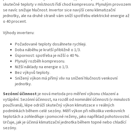
skutečné teploty v místnosti řídí chod kompresoru. Plynulým provozem
se navíc snižuje hlučnost. Invertor sice navýší cenu klimatizační
jednotky, ale na druhé straně vám sníží spotřebu elektrické energie až
o 40 procent.
Výhody inverteru:
Požadované teploty dosáhnete rychleji.
Doba náběhu je kratší přibližně o 1/3.
Úspornost: spotřeba je nižší o 40 %.
Plynulý rozběh kompresoru.
Nižší náklady na energie o 1/3.
Bez výkyvů teploty.
Snížený výkon má přímý vliv na snížení hlučnosti venkovní
jednotky.
Sezónní účinnost
je nová metoda pro měření výkonu chlazení a
vytápění. Sezónní účinnost, na rozdíl od nominální účinnosti (v minulosti
používaná), lépe odráží skutečný výkon klimatizace v reálných
podmínkách během celé sezóny. Měří výkon při několika venkovních
teplotách a zohledňuje i pomocné režimy, jako například pohotovostní.
Určuje, jak je účinná klimatizační jednotka během topné nebo chladící
sezóny.