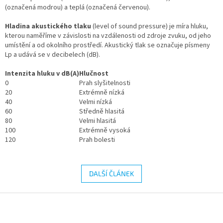
(označená modrou) a teplá (označená červenou).
Hladina akustického tlaku
(level of sound pressure) je míra hluku,
kterou naměříme v závislosti na vzdálenosti od zdroje zvuku, od jeho
umístění a od okolního prostředí. Akustický tlak se označuje písmeny
Lp a udává se v decibelech (dB).
Intenzita hluku v dB(A)
Hlučnost
0
Prah slyšitelnosti
20
Extrémně nízká
40
Velmi nízká
60
Středně hlasitá
80
Velmi hlasitá
100
Extrémně vysoká
120
Prah bolesti
DALŠÍ ČLÁNEK
Z
á
p