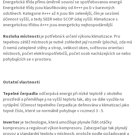
Energetická třída přímo úměrně souvisí se spotřebovanou energií.
Energetické třídy jsou klasifikovány od A+++ po D v barevných
odstínech. Kategorie A+++ až A jsou tím zelenější, čím je sezónní
účinnost vyšší, a tedy SEER nebo SCOP údaj vyšší. Klimatizace s
energetickou třídou A+++ jsou energeticky nejhospodárnější.
Rozloha místnosti
je potřebná k určení výkonu klimatizace. Pro
tepelnou zátěž místnosti je nutné zohlednit její rozměr (plochu), zda má
či nemá zateplené stěny a strop, velikost oken, světovou orientaci
místnosti, počet elektrospotřebičů, počet osob nacházejících se nebo
pohybujících se v prostoru.
Ostatní vlastnosti
Tepelné čerpadlo
odčerpává energii při nízké teplotě z okolního
prostředí a přeměňuje ji na vyšší teplotu tak, aby se dále využila na
vytápění. Účinnost tepelného čerpadla je definována u klimatizací jako
topné číslo, které se normálně pohybuje v rozmezí 3 - 5.
Invertor
je technologie, která umožňuje plynule řídit otáčky
kompresoru a regulovat výkon kompresoru. Zabezpečuje tak plynulý
provoz a standardní teplotu v místnosti, protože podle požadované a