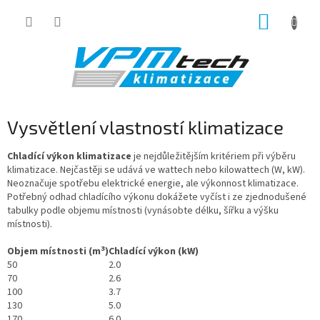
Přejít
NÁKUP
na
obsah
KOŠÍK
Vysvětlení vlastností klimatizace
Chladící výkon klimatizace
je nejdůležitějším kritériem při výběru
klimatizace. Nejčastěji se udává ve wattech nebo kilowattech (W, kW).
Neoznačuje spotřebu elektrické energie, ale výkonnost klimatizace.
Potřebný odhad chladícího výkonu dokážete vyčíst i ze zjednodušené
tabulky podle objemu místnosti (vynásobte délku, šířku a výšku
místnosti).
3
Objem místnosti (m
)
Chladící výkon (kW)
50
2.0
70
2.6
100
3.7
130
5.0
170
6.0