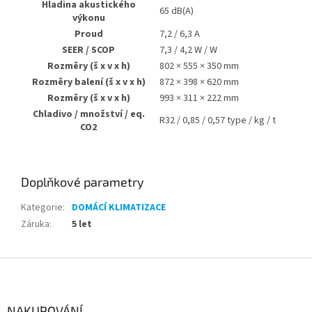
Hladina akustického
65 dB(A)
výkonu
Proud
7,2 / 6,3 A
SEER / SCOP
7,3 / 4,2 W / W
Rozměry (š x v x h)
802 × 555 × 350 mm
Rozměry balení (š x v x h)
872 × 398 × 620 mm
Rozměry (š x v x h)
993 × 311 × 222 mm
Chladivo / množství / eq.
R32 / 0,85 / 0,57 type / kg / t
CO2
Doplňkové parametry
Kategorie
:
DOMÁCÍ KLIMATIZACE
Záruka
:
5 let
Z
á
p
a
NAKUPOVÁNÍ