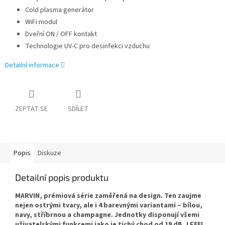
Cold plasma generátor
WiFi modul
Dveřní ON / OFF kontakt
Technologie UV-C pro desinfekci vzduchu
Detailní informace
ZEPTAT SE
SDÍLET
Popis
Diskuze
Detailní popis produktu
MARVIN, prémiová série zaměřená na design. Ten zaujme
nejen ostrými tvary, ale i 4 barevnými variantami – bílou,
navy, stříbrnou a champagne. Jednotky disponují všemi
uživatelskými funkcemi jako je tichý chod od 19 dB, I FEEL