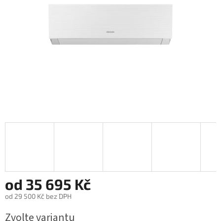
od
35 695 Kč
od
29 500 Kč
bez DPH
Měrná
Zvolte variantu
cena: