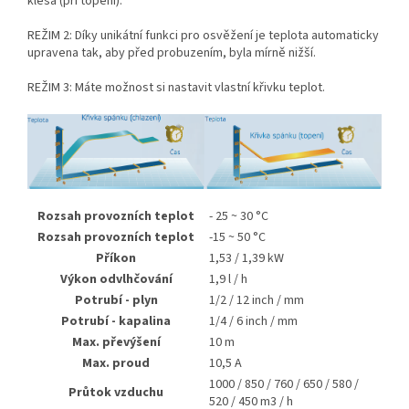
klesá (při topení).
REŽIM 2: Díky unikátní funkci pro osvěžení je teplota automaticky
upravena tak, aby před probuzením, byla mírně nižší.
REŽIM 3: Máte možnost si nastavit vlastní křivku teplot.
Rozsah provozních teplot
- 25 ~ 30 °C
Rozsah provozních teplot
-15 ~ 50 °C
Příkon
1,53 / 1,39 kW
Výkon odvlhčování
1,9 l / h
Potrubí - plyn
1/2 / 12 inch / mm
Potrubí - kapalina
1/4 / 6 inch / mm
Max. převýšení
10 m
Max. proud
10,5 A
1000 / 850 / 760 / 650 / 580 /
Průtok vzduchu
520 / 450 m3 / h