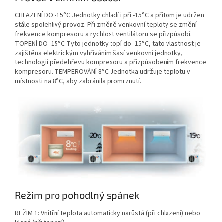
CHLAZENÍ DO -15°C Jednotky chladí i při -15°C a přitom je udržen
stále spolehlivý provoz. Při změně venkovní teploty se změní
frekvence kompresoru a rychlost ventilátoru se přizpůsobí.
TOPENÍ DO -15°C Tyto jednotky topí do -15°C, tato vlastnost je
zajištěna elektrickým vyhříváním šasí venkovní jednotky,
technologií předehřevu kompresoru a přizpůsobením frekvence
kompresoru. TEMPEROVÁNÍ 8°C Jednotka udržuje teplotu v
místnosti na 8°C, aby zabránila promrznutí.
Režim pro pohodlný spánek
REŽIM 1: Vnitřní teplota automaticky narůstá (při chlazení) nebo