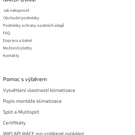
t
Jak nakupovat
í
Obchodní podmínky
Podmínky ochrany osobních údajů
FAQ
Doprava a balné
Možnosti platby
Kontakty
Pomoc s výběrem
Vysvětlení vlastností klimatizace
Popis montáže klimatizace
Split a Multisplit
Certifikáty
WIFI APLIKACE pro vzdálené ovládání