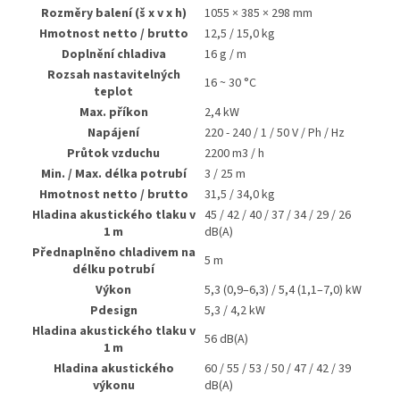
Rozměry balení (š x v x h)
1055 × 385 × 298 mm
Hmotnost netto / brutto
12,5 / 15,0 kg
Doplnění chladiva
16 g / m
Rozsah nastavitelných
16 ~ 30 °C
teplot
Max. příkon
2,4 kW
Napájení
220 - 240 / 1 / 50 V / Ph / Hz
Průtok vzduchu
2200 m3 / h
Min. / Max. délka potrubí
3 / 25 m
Hmotnost netto / brutto
31,5 / 34,0 kg
Hladina akustického tlaku v
45 / 42 / 40 / 37 / 34 / 29 / 26
1 m
dB(A)
Přednaplněno chladivem na
5 m
délku potrubí
Výkon
5,3 (0,9–6,3) / 5,4 (1,1–7,0) kW
Pdesign
5,3 / 4,2 kW
Hladina akustického tlaku v
56 dB(A)
1 m
Hladina akustického
60 / 55 / 53 / 50 / 47 / 42 / 39
výkonu
dB(A)