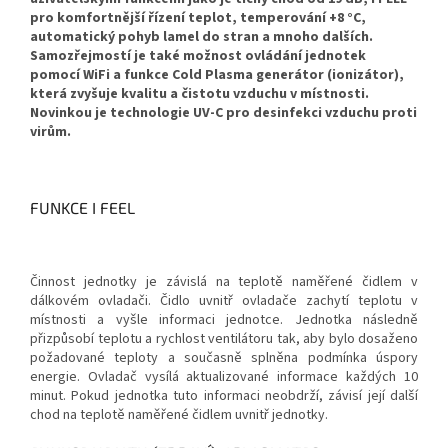
pro komfortnější řízení teplot, temperování +8 °C,
automatický pohyb lamel do stran a mnoho dalších.
Samozřejmostí je také možnost ovládání jednotek
pomocí WiFi a funkce Cold Plasma generátor (ionizátor),
která zvyšuje kvalitu a čistotu vzduchu v místnosti.
Novinkou je technologie UV-C pro desinfekci vzduchu proti
virům.
FUNKCE I FEEL
Činnost jednotky je závislá na teplotě naměřené čidlem v
dálkovém ovladači. Čidlo uvnitř ovladače zachytí teplotu v
místnosti a vyšle informaci jednotce. Jednotka následně
přizpůsobí teplotu a rychlost ventilátoru tak, aby bylo dosaženo
požadované teploty a současně splněna podmínka úspory
energie. Ovladač vysílá aktualizované informace každých 10
minut. Pokud jednotka tuto informaci neobdrží, závisí její další
chod na teplotě naměřené čidlem uvnitř jednotky.