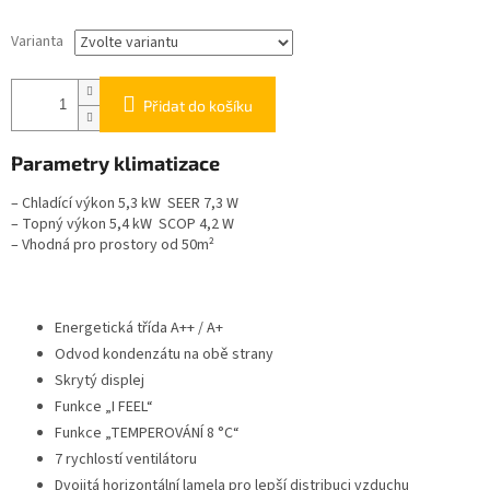
Varianta
Přidat do košíku
Parametry klimatizace
– Chladící výkon 5,3 kW
SEER 7,3 W
– Topný výkon 5,4 kW SCOP 4,2 W
– Vhodná pro prostory od 50m²
Energetická třída A++ / A+
Odvod kondenzátu na obě strany
Skrytý displej
Funkce „I FEEL“
Funkce „TEMPEROVÁNÍ 8 °C“
7 rychlostí ventilátoru
Dvojitá horizontální lamela pro lepší distribuci vzduchu