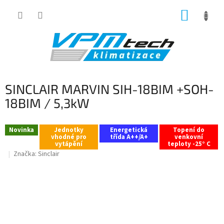
Přejít
NÁKUP
na
obsah
KOŠÍK
SINCLAIR MARVIN SIH-18BIM +SOH-
18BIM / 5,3kW
Novinka
Jednotky
Energetická
Topení do
vhodné pro
třída A++/A+
venkovní
vytápění
teploty -25° C
Značka:
Sinclair