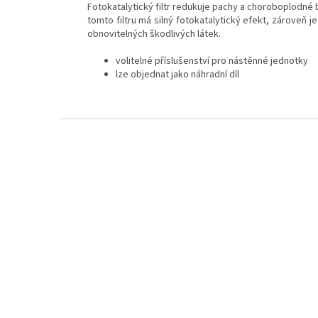
Fotokatalytický filtr redukuje pachy a choroboplodné 
tomto filtru má silný fotokatalytický efekt, zároveň
obnovitelných škodlivých látek.
volitelné příslušenství pro nástěnné jednotky
lze objednat jako náhradní díl
Z
á
p
a
t
í