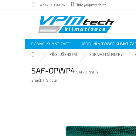
Přejít
+420 737 384 876
info@vpmtech.cz
na
obsah
DOMÁCÍ KLIMATIZACE
MOBILNÍ A TOWER KLIMATIZA
Domů
PŘÍSLUŠENSTVÍ
ZDRAVOTNÍ FILTRY
SAF-OPWP4
SAF-OPWP6
Značka:
Sinclair