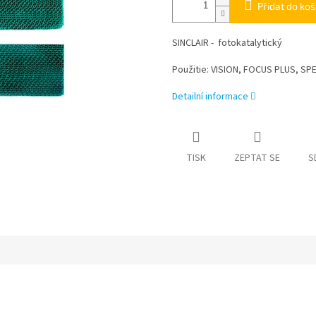
Přidat do koš
SINCLAIR -
fotokatalytický
Použitie: VISION, FOCUS PLUS, 
Detailní informace
TISK
ZEPTAT SE
S