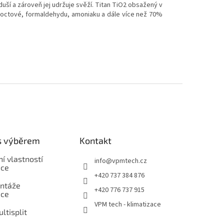
uší a zároveň jej udržuje svěží. Titan TiO2 obsažený v
ny octové, formaldehydu, amoniaku a dále více než 70%
s výběrem
Kontakt
í vlastností
info
@
vpmtech.cz
ace
+420 737 384 876
ntáže
+420 776 737 915
ace
VPM tech - klimatizace
ultisplit