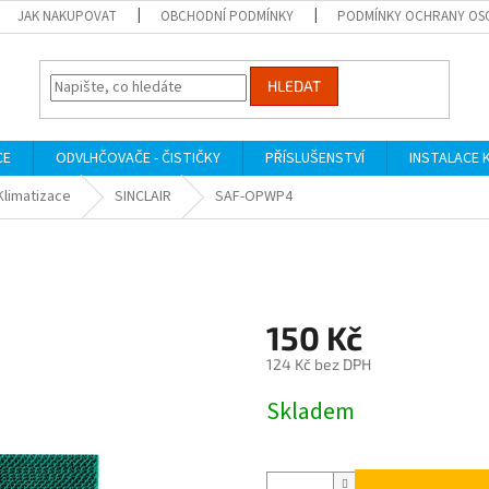
JAK NAKUPOVAT
OBCHODNÍ PODMÍNKY
PODMÍNKY OCHRANY OS
HLEDAT
CE
ODVLHČOVAČE - ČISTIČKY
PŘÍSLUŠENSTVÍ
INSTALACE 
Klimatizace
SINCLAIR
SAF-OPWP4
150 Kč
124 Kč bez DPH
Měrná
Skladem
cena: