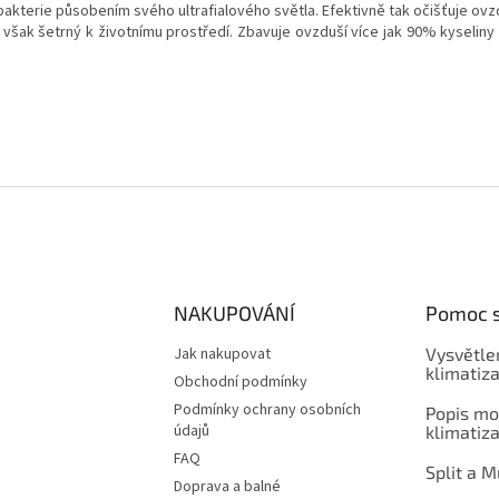
bakterie působením svého ultrafialového světla. Efektivně tak očišťuje ovzd
 je však šetrný k životnímu prostředí. Zbavuje ovzduší více jak 90% kyseli
NAKUPOVÁNÍ
Pomoc 
Jak nakupovat
Vysvětlen
klimatiz
Obchodní podmínky
Podmínky ochrany osobních
Popis mo
údajů
klimatiz
FAQ
Split a M
Doprava a balné