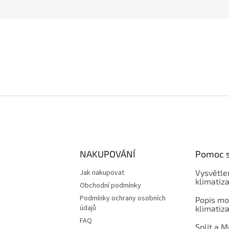
NAKUPOVÁNÍ
Pomoc 
Jak nakupovat
Vysvětlen
klimatiz
Obchodní podmínky
Podmínky ochrany osobních
Popis mo
údajů
klimatiz
FAQ
Split a M