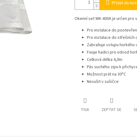
Přidat do koš
Okenní set WK-400A je určen pro v
Pro instalace do pootevře
Pro instalace do střešních 
Zabraňuje vstupu horkého 
Fixuje hadici pro odvod ho
Celková délka 4,0m
Pás suchého zipu k přichyc
Možnost prát na 30°C
Nesušit v sušičce
TISK
ZEPTAT SE
S