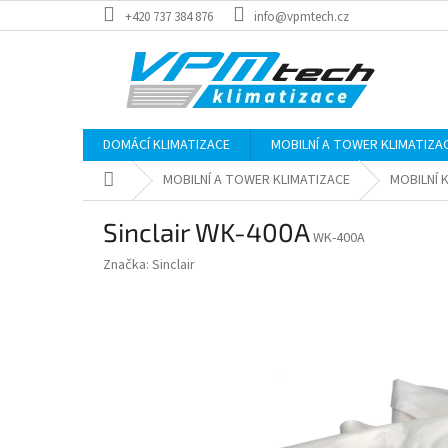
Přejít
+420 737 384 876
info@vpmtech.cz
na
obsah
DOMÁCÍ KLIMATIZACE
MOBILNÍ A TOWER KLIMATIZA
Domů
MOBILNÍ A TOWER KLIMATIZACE
MOBILNÍ 
Sinclair WK-400A
WK-400A
Značka:
Sinclair