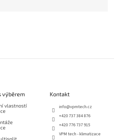
s výběrem
Kontakt
í vlastností
info
@
vpmtech.cz
ace
+420 737 384 876
ntáže
+420 776 737 915
ace
VPM tech - klimatizace
ultisplit