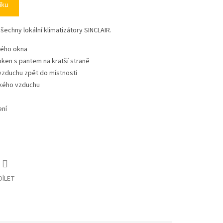
íku
šechny lokální klimatizátory SINCLAIR.
ného okna
oken s pantem na kratší straně
vzduchu zpět do místnosti
rkého vzduchu
ení
DÍLET