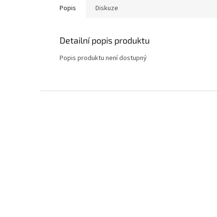
Popis
Diskuze
Detailní popis produktu
Popis produktu není dostupný
Z
á
p
a
t
í