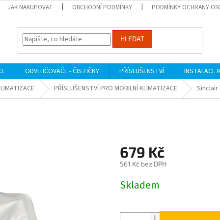
JAK NAKUPOVAT
OBCHODNÍ PODMÍNKY
PODMÍNKY OCHRANY OS
HLEDAT
CE
ODVLHČOVAČE - ČISTIČKY
PŘÍSLUŠENSTVÍ
INSTALACE 
KLIMATIZACE
PŘÍSLUŠENSTVÍ PRO MOBILNÍ KLIMATIZACE
Sinclai
679 Kč
561 Kč bez DPH
Měrná
Skladem
cena: