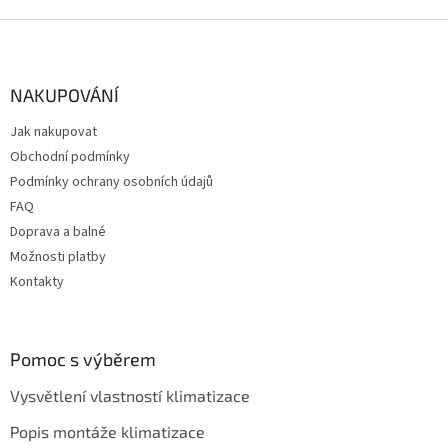
Z
á
p
a
NAKUPOVÁNÍ
t
Jak nakupovat
í
Obchodní podmínky
Podmínky ochrany osobních údajů
FAQ
Doprava a balné
Možnosti platby
Kontakty
Pomoc s výběrem
Vysvětlení vlastností klimatizace
Popis montáže klimatizace