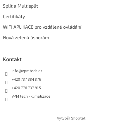
Split a Multisplit
Certifikáty
WIFI APLIKACE pro vzdálené ovládání
Nová zelená úsporám
Kontakt
info
@
vpmtech.cz
+420 737 384 876
+420 776 737 915
VPM tech - klimatizace
Vytvořil Shoptet