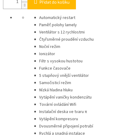
Přidat do košíku
Automatický restart
Paměť polohy lamely
Ventilátor s 12 rychlostmi
Čtyřsměrné proudění vzduchu
Noční režim
Ionizátor
Filtr s vysokou hustotou
Funkce časovače
5 stupňový vnější ventilátor
Samočisticí režim
Nízká hladina hluku
Vytápění vaničky kondenzátu
Tovární ovládání Wifi
Instalační deska ve tvaru π
Vytápění kompresoru
Dvousměrné připojení potrubí
Rychlá a snadná instalace