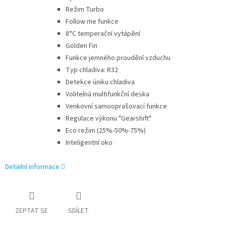
Režim Turbo
Follow me funkce
8°C temperační vytápění
Golden Fin
Funkce jemného proudění vzduchu
Typ chladiva: R32
Detekce úniku chladiva
Volitelná multifunkční deska
Venkovní samooprašovací funkce
Regulace výkonu "Gearshift"
Eco režim (25%-50%-75%)
Inteligentní oko
Detailní informace
ZEPTAT SE
SDÍLET