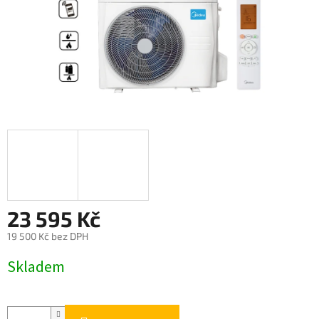
23 595 Kč
19 500 Kč bez DPH
Měrná
Skladem
cena: