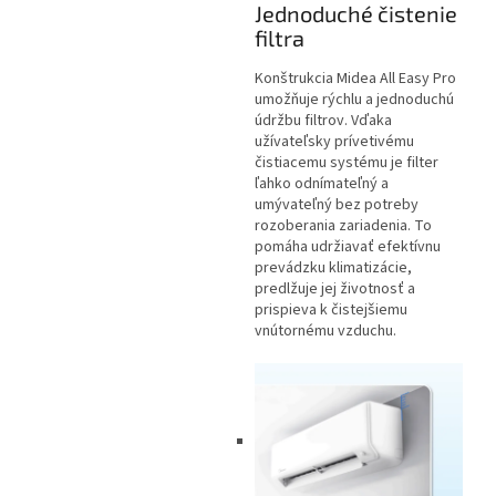
Jednoduché čistenie
filtra
Konštrukcia Midea All Easy Pro
umožňuje rýchlu a jednoduchú
údržbu filtrov. Vďaka
užívateľsky prívetivému
čistiacemu systému je filter
ľahko odnímateľný a
umývateľný bez potreby
rozoberania zariadenia. To
pomáha udržiavať efektívnu
prevádzku klimatizácie,
predlžuje jej životnosť a
prispieva k čistejšiemu
vnútornému vzduchu.